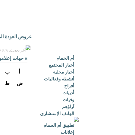
عروض العودة الى
آخر تحديث: 6 / 8 / 2026م - 12:44 م بتوقيت مكة المكرمة
أم الحمام
»
جهات إعلامي
أخبار المجتمع
أخبار محلية
أ
ب
أنشطة وفعاليات
ض
ط
أفراح
أدبيات
وفيات
آراؤهم
الهاتف الإستشاري
تطبيق أم الحمام
إعلانات