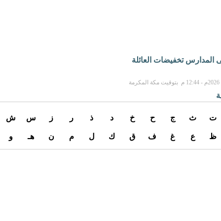
 المدارس تخفيضات العائلة
ة
ت
ث
ج
ح
خ
د
ذ
ر
ز
س
ش
ظ
ع
غ
ف
ق
ك
ل
م
ن
هـ
و