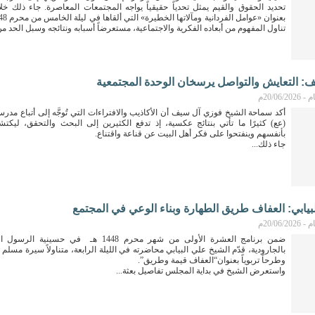
تحديد الحقوق والقيم يمثل تحدياً حقيقياً يواجه المجتمعات المعاصرة. جاء ذلك خ
تناول المفهوم من أبعاده الفكرية والاجتماعية، مستعرضاً أسبابه ونتائجه وسبل الحد من 
: التعايش والتواصل يرسخان الوحدة المجتمعية
20/06م
أكد سماحة الشيخ فوزي آل سيف أن الأكاذيب والافتراءات التي تُوجَّه إلى أتباع مدرس
(عع) كثيرًا ما تأتي بنتائج عكسية، إذ تدفع الكثيرين إلى البحث والتحقق، ليكتش
بأنفسهم وينفتحوا على فكر أهل البيت عن قناعة واقتناع.
جاء ذلك...
بيابي: العفاف طريق الطهارة وبناء الوعي في المجتمع
20/06م
ضمن برنامج العشرة الأولى من شهر محرم 1448 هـ في حسي
بالجارودية، قدّم الشيخ علي البيابي محاضرته في الليلة الرابعة، متناولاً سيرة مسلم
وطرحاً تربوياً بعنوان“العفاف قيمة وطريق”.
واستعرض الشيخ في بداية المجلس تفاصيل بعثة...