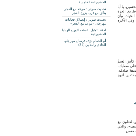
العاشورائية الخامسة
ين. يا أبا
تحديث صوتي : موعد مع الفجر
 طريق العزة
يتألق مع قرب بزوغ الفجر
الحياة، وأن
تحديث صوتي : إنطلاق فعاليات
، وفي الآخرة
مهرجان «موعد مع الفجر»
لجنة التمثيل : تستعد لتوزيع الهدايا
العاشورائية
أم الحمام تزف فرسان مهرجانها
الحادي والثلاثين (31)
كأسَ السمِّ
ً على مصابك،
دمعةً صادقة،
مقتفين لنهج
الحمام الخيريّة، مساء أمس الأربعاء الموافق 29 يوليو 2026م، وبالتعاون مع
يف»، والذي
ك ضمن...