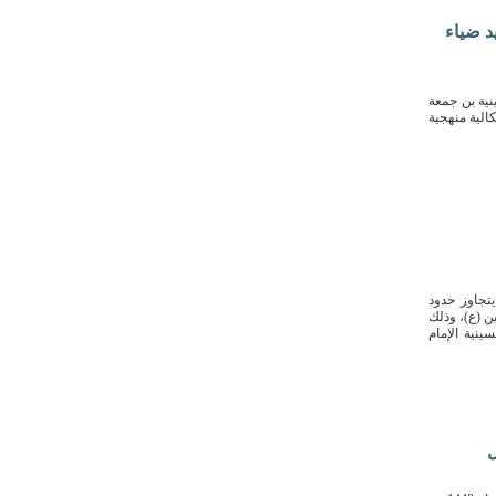
د ضياء
حسينية بن جمعة
الية منهجية
يتجاوز حدود
ين (ع)، وذلك
انية من شهر محرم الحرام 1448 هـ في حسينية الإمام
ل