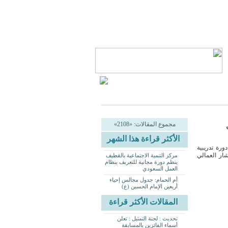
مجموع المقالات: «2108»
الأكثر قراءة هذا الشهر
التنمية الاجتماعية بمحافظة القطيف، يوم الأربعاء 26 أغسطس 2026، دورة تدريبية
شار العمالي
مركز التنمية الاجتماعية بالقطيف
ينظم دورة مجانية للتعريف بنظام
العمل السعودي
أم الحمام: جدول مجالس إحياء
أربعين الإمام الحسين (ع)
المقالات الأكثر قراءة
تحديث : لجنة التمثيل : تعلن
أسماء الفائزين بالمسابقة