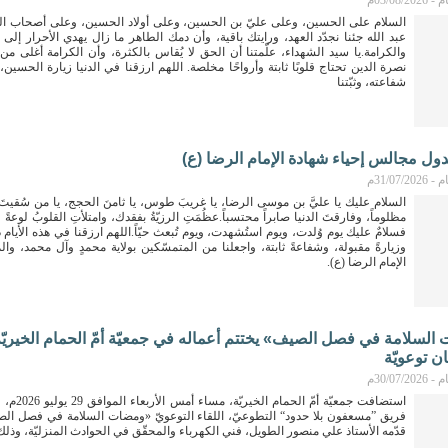
03/08م
السلام على الحسين، وعلى عليّ بن الحسين، وعلى أولاد الحسين، وعلى أصحاب الحس
عبد الله جئنا نجدّد العهد، ورايتك باقية، وأن دمك الطاهر ما زال يهدي الأحرار إلى
والكرامة.يا سيد الشهداء، علّمتنا أن الحق لا يُقاس بالكثرة، وأن الكرامة أغلى من 
نصرة الدين تحتاج قلوبًا ثابتة وأرواحًا مخلصة. اللهم ارزقنا في الدنيا زيارة الحسين
شفاعته، وثبّتنا
دول مجالس إحياء شهادة الإمام الرضا (ع)
31/07م
السلام عليك يا عليَّ بن موسى الرضا، يا غريبَ طوس، يا ثامنَ الحجج، يا من سُقيتَ 
مظلوماً، وفارقتَ الدنيا صابراً محتسباً.عظُمَتِ الرزيّةُ بفقدك، وامتلأتِ القلوبُ لوعة
فسلامٌ عليك يوم وُلدت، ويوم استُشهدت، ويوم تُبعث حيّاً.اللهم ارزقنا في هذه الأيام 
وزيارةً مقبولة، وشفاعةً ثابتة، واجعلنا من المتمسّكين بولاية محمدٍ وآل محمد، وال
الإمام الرضا (ع).
السلامة في فصل الصيف» يختتم أعماله في جمعيّة أمّ الحمام الخيريّة
ن توعويّة
30/07م
استضافت جمعيّة أمّ 
فريق ”مسعفون بلا حدود“ التطوعيّ، اللقاء التوعويّ «ومضات السلامة في فصل الص
قدّمه الأستاذ علي منصور الطويل، فني الكهرباء والمحقّق في الحوادث المنزليّة، وذل