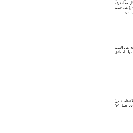
لال محاضرته
بعنوان «عوامل الفردانية ومآلاتها الخطيرة» التي ألقاها في ليلة الخامس من محرم 1448 هـ ، حيث
آثاره.
ة أهل البيت
فوا الحقائق
نية الرسول الأعظم (ص)
 بن عقيل (ع)