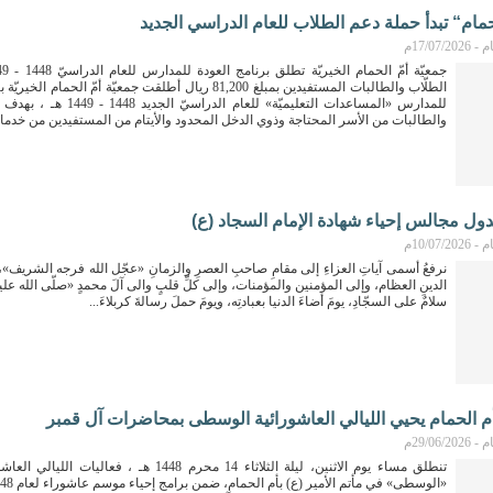
حمام“ تبدأ حملة دعم الطلاب للعام الدراسي الجديد
17/07م
الطلّاب والطالبات المستفيدين بمبلغ 81,200 ريال أطلقت جمعيّة أمّ الحمام 
للمدارس «المساعدات التعليميّة» للعام الدراس
والطالبات من الأسر المحتاجة وذوي الدخل المحدود والأيتام من المستفيدين من خدمات
دول مجالس إحياء شهادة الإمام السجاد (ع)
10/07م
نرفعُ أسمى آياتِ العزاءِ إلى مقامِ صاحبِ العصرِ والزمانِ «عجّل الله فرجه الشريف»،
الدينِ العظام، وإلى المؤمنين والمؤمنات، وإلى كلِّ قلبٍ والى آلَ محمدٍ «صلّى الله عليه
سلامٌ على السجّادِ، يومَ أضاءَ الدنيا بعبادتِه، ويومَ حملَ رسالةَ كربلاءَ...
بأم الحمام يحيي الليالي العاشورائية الوسطى بمحاضرات آل قمبر
29/06م
تنطلق مساء يوم الاثنين، ليلة الثلاثاء 14 محرم 1448 هـ ، فعاليات 
«الوسطى» في مأتم الأمير (ع) بأم الحمام، ضمن برامج إحياء موسم عاشوراء لعام 1448 هـ .