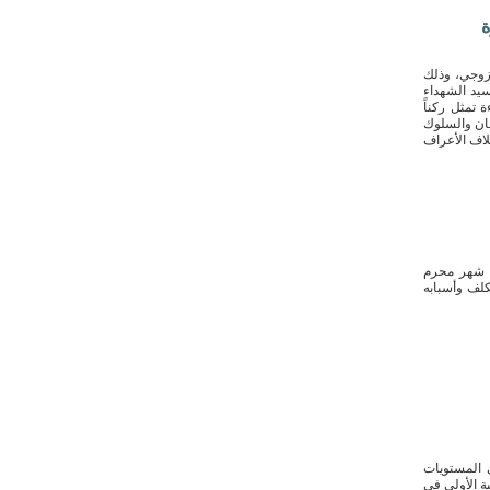
ة
لزوجي، وذلك
قيم في حسينية سيد الشهداء
 تمثل ركناً
يمان والسلوك
تلاف الأعراف
ن شهر محرم
تكلف وأسبابه
ى المستويات
ية الأولى في