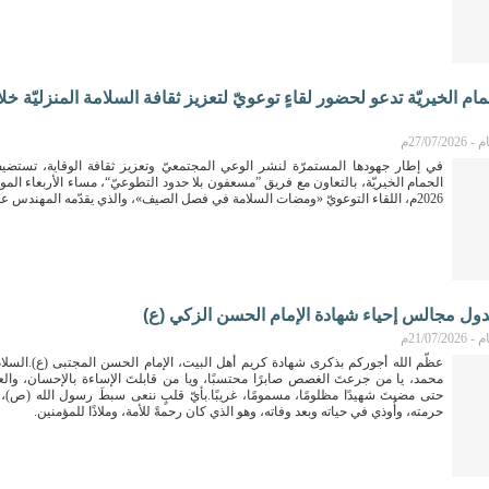
حمام الخيريّة تدعو لحضور لقاءٍ توعويّ لتعزيز ثقافة السلامة المنزليّة 
27/07م
في إطار جهودها المستمرّة لنشر الوعي المجتمعيّ وتعزيز ثقافة الوقاية، تستضيف
2026م، اللقاء التوعويّ «ومضات السلامة في فصل الصيف»، والذي يقدّمه المهندس علي منصور...
دول مجالس إحياء شهادة الإمام الحسن الزكي (ع)
21/07م
عظّم الله أجوركم بذكرى شهادة كريم أهل البيت، الإمام الحسن المجتبى (ع).السلام 
محمد، يا من جرعتَ الغصص صابرًا محتسبًا، ويا من قابلتَ الإساءة بالإحسان، والعد
حتى مضيتَ شهيدًا مظلومًا، مسمومًا، غريبًا.بأيّ قلبٍ ننعى سبطَ رسول الله (ص)،
حرمته، وأُوذي في حياته وبعد وفاته، وهو الذي كان رحمةً للأمة، وملاذًا للمؤمنين.