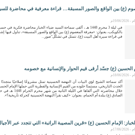
وم (ع) بين الواقع والصور المسبقة… قراءة معرفية في محاضرة للسي
19/06م
في ليلة 3 محرم 1448 هـ ، ألقى سماحة السيد ضياء الخباز محاضرة فكرية في 
بالكويكب، بعنوان: «معرفة المعصوم (ع) بين الواقع والصور المسبقة»، تناول فيها إشك
في قراءة سيرة أهل البيت (ع)، تتمثل في تشكّل“صور...
ام الحسين (ع) جسّد أرقى قيم الحوار والإنسانية مع خصومه
18/06م
أكد سماحة الشيخ لؤي البيات أن النهضة الحسينية تمثل مشروعًا إصلاحيًا متجددًا 
الحدث التاريخي، مستمدًا خلوده من القيم الإنسانية والفطرية التي حملها الإمام الحس
خلال محاضرته التي ألقاها في الليلة الث
الصادق (ع) ببلدة أم الحمام، بعنوان: «كيف نقرأ النهضة الحسينية كحركة تأريخية؟».
خباز: الإمام الحسين (ع) «قرين المصيبة الراتبة» التي تتجدد عبر الأجيا
17/06م