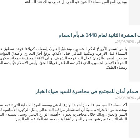
ويحيي المجالس سماحة الشيخ عبدالحي آل قمبر، وذلك عند الساعة...
الثانية لعام 1448 هـ بأم الحمام
28/06م
يا من تَسمو الأرواحُ لذكرِ الحسين، وتخشعُ القلوبُ لِمصابِ كربلاء؛ فهذه سطورُ عزاءٍ 
السماءُ قبلَ الأرض، وتبكيها المآقي قبل الأقلام. نرفعُ أحرَّ التعازي وأصدقَ المواس
صاحبِ العصر والزمان عجل الله فرجه الشريف، وإلى الأمّةِ المحمّدية جمعاء، بذكرى
الشهداء الإمام الحسين، الذي قدّم دمه الطاهر قربانًا للحقّ، وأبقى الإسلامَ حيًّا بدمه
رمضاء الطفّ.
ي صمام أمان للمجتمع في محاضرة للسيد ضياء الخباز
26/06م
أكد سماحة السيد ضياء الخباز أهمية الوازع الديني بوصفه القوة الداخلية التي تضبط س
وتحصنه من الانحراف، مبينًا أن استشعار مراقبة الله تعالى يمثل الركيزة الأساسية ل
السر والعلن، وذلك خلال محاضرته بعنوان «أهمية الوازع الديني وسبل تنميته» الت
الليلة التاسعة من شهر محرم الحرام 1448 هـ ، بحسينية الملا عبدالله الزين.