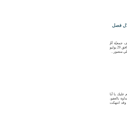
خلال فصل
 جمعيّة أمّ
الحمام الخيريّة، بالتعاون مع فريق ”مسعفون بلا حدود التطوعيّ“، مساء الأربعاء الموافق 29 يوليو
عليك يا أبا
اوة بالعفو،
 وقد انتهكت