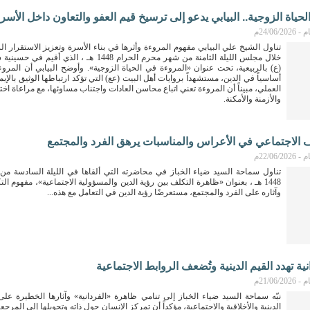
حياة الزوجية.. البيابي يدعو إلى ترسيخ قيم العفو والتعاون داخل الأسر
24/06م
تناول الشيخ علي البيابي مفهوم المروءة وأثرها في بناء الأسرة وتعزيز الاستقرار ا
خلال مجلس الليلة الثامنة من شهر محرم الحرام 1448 هـ ، الذي أ
(ع) بالربيعية، تحت عنوان «المروءة في الحياة الزوجية». وأوضح البيابي أن المروءة
أساسياً في الدين، مستشهداً بروايات أهل البيت (عع) التي تؤكد ارتباطها الوثيق بالإ
العملي، مبيناً أن المروءة تعني اتباع محاسن العادات واجتناب مساوئها، مع مراعاة اخ
والأزمنة والأمكنة.
لف الاجتماعي في الأعراس والمناسبات يرهق الفرد والمجتمع
22/06م
تناول سماحة السيد ضياء الخباز في محاضرته التي ألقاها في الليلة السادسة م
1448 هـ ، بعنوان «ظاهرة التكلف بين رؤية الدين والمسؤولية الاجتماعية»، مفهوم ال
وآثاره على الفرد والمجتمع، مستعرضًا رؤية الدين في التعامل مع هذه...
انية تهدد القيم الدينية وتُضعف الروابط الاجتماعية
21/06م
نبّه سماحة السيد ضياء الخباز إلى تنامي ظاهرة «الفردانية» وآثارها الخطيرة عل
الدينية والأخلاقية والاجتماعية، مؤكداً أن تمركز الإنسان حول ذاته وتحويلها إلى المرجع