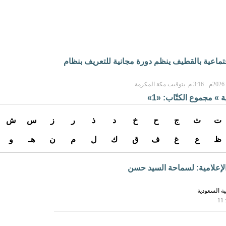
جتماعية بالقطيف ينظم دورة مجانية للتعريف بنظام
ة
» مجموع الكتّاب: «1»
ت
ث
ج
ح
خ
د
ذ
ر
ز
س
ش
ظ
ع
غ
ف
ق
ك
ل
م
ن
هـ
و
الإعلامية: لسماحة السيد حسن
ية السعودية
1