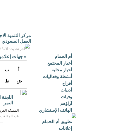
مركز التنمية الا
العمل السعودي
آخر تحديث: 6 / 8 / 2026م - 3:16 م بتوقيت مكة المكرمة
أم الحمام
»
جهات إعلامي
أخبار المجتمع
أخبار محلية
أ
ب
أنشطة وفعاليات
ض
ط
أفراح
أدبيات
وفيات
اللجنة 
النمر
آراؤهم
الهاتف الإستشاري
المملكة العرب
عدد المقالات: 1
تطبيق أم الحمام
إعلانات